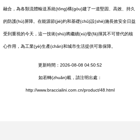
融合，為各類流體輸送系統(tǒng)構(gòu)建了一道堅固、高效、持久
的防護(hù)屏障。在能源節(jié)約和基礎(chǔ)設(shè)施長效安全日益
受到重視的今天，這一技術(shù)將繼續(xù)發(fā)揮其不可替代的核
心作用，為工業(yè)生產(chǎn)和城市生活提供可靠保障。
更新時間：2026-08-08 04:50:52
如若轉(zhuǎn)載，請注明出處：
http://www.braccialini.com.cn/product/48.html