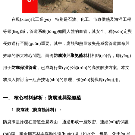
在現(xiàn)代工業(yè)，特別是石油、化工、市政供熱及海洋工程
等領(lǐng)域，管道系統(tǒng)如同人體的血管，其安全、穩(wěn)定與
長效運行至關(guān)重要。其中，腐蝕和熱量散失是威脅管道壽命與
效率的兩大核心問題。而將
防腐漆
與
聚氨酯
材料相結(jié)合，應(yīng)
用于
防腐保溫管道
，已成為行業(yè)公認(rèn)的高效解決方案。本文
將深入探討這一組合技術(shù)的原理、優(yōu)勢與應(yīng)用。
一、 核心材料解析：防腐漆與聚氨酯
1.
防腐漆（防腐蝕涂料）
：
防腐漆是涂覆在管道金屬表面，通過形成一層致密、連續(xù)的保護
(hù)膜，將金屬基材與腐蝕性環(huán)境（如水分、氧氣、化學(xué)