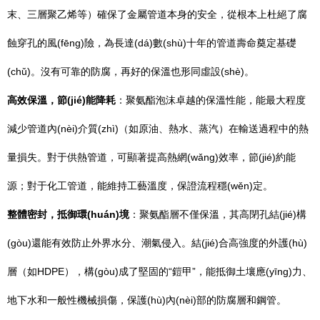
末、三層聚乙烯等）確保了金屬管道本身的安全，從根本上杜絕了腐
蝕穿孔的風(fēng)險，為長達(dá)數(shù)十年的管道壽命奠定基礎
(chǔ)。沒有可靠的防腐，再好的保溫也形同虛設(shè)。
高效保溫，節(jié)能降耗
：聚氨酯泡沫卓越的保溫性能，能最大程度
減少管道內(nèi)介質(zhì)（如原油、熱水、蒸汽）在輸送過程中的熱
量損失。對于供熱管道，可顯著提高熱網(wǎng)效率，節(jié)約能
源；對于化工管道，能維持工藝溫度，保證流程穩(wěn)定。
整體密封，抵御環(huán)境
：聚氨酯層不僅保溫，其高閉孔結(jié)構
(gòu)還能有效防止外界水分、潮氣侵入。結(jié)合高強度的外護(hù)
層（如HDPE），構(gòu)成了堅固的“鎧甲”，能抵御土壤應(yīng)力、
地下水和一般性機械損傷，保護(hù)內(nèi)部的防腐層和鋼管。