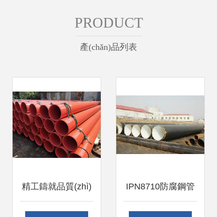
PRODUCT
產(chǎn)品列表
精工鑄就品質(zhì)
IPN8710防腐鋼管
滄州中圣管道的鋼
采購指南 滄州地區