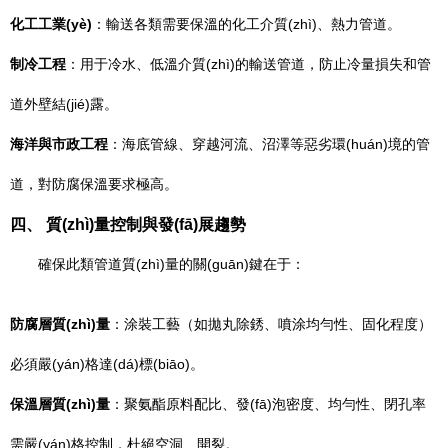
化工工業(yè)
：輸送各類需要保溫的化工介質(zhì)、熱力管道。
制冷工程
：用于冷水、低溫介質(zhì)的輸送管道，防止冷量損失和管
道外壁結(jié)露。
海洋與市政工程
：海底管線、穿越河流、沼澤等惡劣環(huán)境的管
道，對防腐保溫要求極高。
四、 質(zhì)量控制與發(fā)展趨勢
確保此類管道質(zhì)量的關(guān)鍵在于：
防腐層質(zhì)量
：涂裝工藝（如拋丸除銹、噴涂均勻性、固化程度）
必須嚴(yán)格達(dá)標(biāo)。
保溫層質(zhì)量
：聚氨酯原料配比、發(fā)泡密度、均勻性、閉孔率
需嚴(yán)格控制，杜絕空洞、開裂。