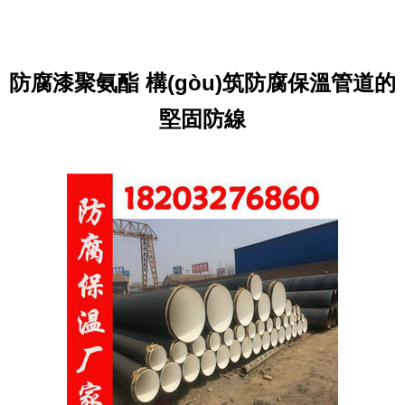
防腐漆聚氨酯 構(gòu)筑防腐保溫管道的
堅固防線