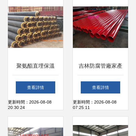
心保障
聚氨酯直埋保溫
吉林防腐管廠家產
管、3PE與環
(chǎn)品認(rèn)證
查看詳情
查看詳情
(huán)氧煤瀝青防
管件品質(zhì)與專
更新時間：2026-08-08
更新時間：2026-08-08
20:30:24
07:25:11
腐鋼管 高性價比的
業(yè)保障