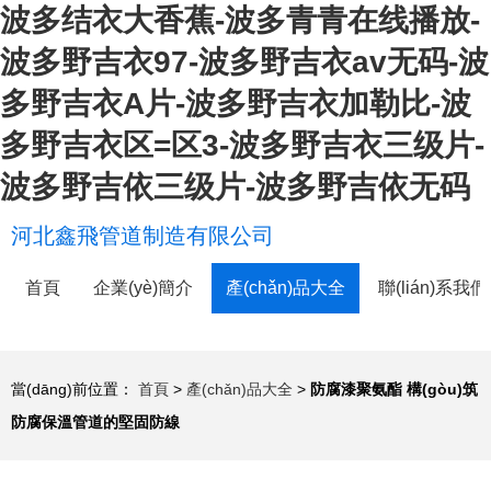
波多结衣大香蕉-波多青青在线播放-
波多野吉衣97-波多野吉衣av无码-波
多野吉衣A片-波多野吉衣加勒比-波
多野吉衣区=区3-波多野吉衣三级片-
波多野吉依三级片-波多野吉依无码
河北鑫飛管道制造有限公司
首頁
企業(yè)簡介
產(chǎn)品大全
聯(lián)系我們
當(dāng)前位置：
首頁
>
產(chǎn)品大全
>
防腐漆聚氨酯 構(gòu)筑
防腐保溫管道的堅固防線