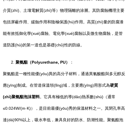
介質(zhì)、土壤電解質(zhì)等）物理隔離的涂層。其防腐蝕機理主要
包括屏蔽作用、緩蝕作用和陰極保護(hù)作用。高質(zhì)量的防腐漆
能有效抵御化學(xué)腐蝕、電化學(xué)腐蝕以及微生物腐蝕，是管
道防護(hù)的第一道也是基礎(chǔ)性的防線。
2.
聚氨酯（Polyurethane, PU）
：
聚氨酯是一種性能優(yōu)異的高分子材料，通過異氰酸酯與多元醇反
應(yīng)制成。在管道保溫領(lǐng)域，主要應(yīng)用形式為
硬質
(zhì)聚氨酯泡沫塑料
。它具有極低的導(dǎo)熱系數(shù)（通常
≤0.024W/(m·K)），是目前最優(yōu)秀的保溫材料之一。其閉孔率高
達(dá)90%以上，吸水率低，兼具良好的防水、防潮性能。聚氨酯泡