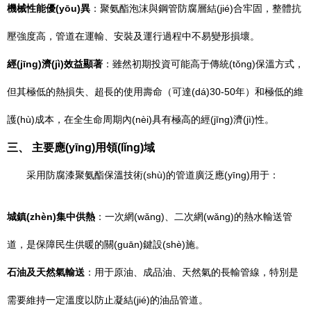
機械性能優(yōu)異
：聚氨酯泡沫與鋼管防腐層結(jié)合牢固，整體抗
壓強度高，管道在運輸、安裝及運行過程中不易變形損壞。
經(jīng)濟(jì)效益顯著
：雖然初期投資可能高于傳統(tǒng)保溫方式，
但其極低的熱損失、超長的使用壽命（可達(dá)30-50年）和極低的維
護(hù)成本，在全生命周期內(nèi)具有極高的經(jīng)濟(jì)性。
三、 主要應(yīng)用領(lǐng)域
采用防腐漆聚氨酯保溫技術(shù)的管道廣泛應(yīng)用于：
城鎮(zhèn)集中供熱
：一次網(wǎng)、二次網(wǎng)的熱水輸送管
道，是保障民生供暖的關(guān)鍵設(shè)施。
石油及天然氣輸送
：用于原油、成品油、天然氣的長輸管線，特別是
需要維持一定溫度以防止凝結(jié)的油品管道。