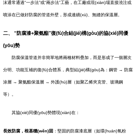
沫通常通過“一步法”或“兩步法”工藝，在工廠或現(xiàn)場直接澆注或
噴涂在已做好防腐的管道外壁，形成連續(xù)、無縫的保溫層。
二、 “防腐漆+聚氨酯”復(fù)合結(jié)構(gòu)的協(xié)同優
(yōu)勢
防腐保溫管道并非簡單地將兩種材料疊加，而是形成了一個層次
分明、功能互補的復(fù)合體系，典型結(jié)構(gòu)為：鋼管 → 防腐
涂層 → 聚氨酯保溫層 → 外護(hù)層（如聚乙烯夾克管、玻璃鋼
等）。
其協(xié)同優(yōu)勢體現(xiàn)在：
長效防腐，根基穩(wěn)固
：堅固的防腐漆底層（如環(huán)氧粉