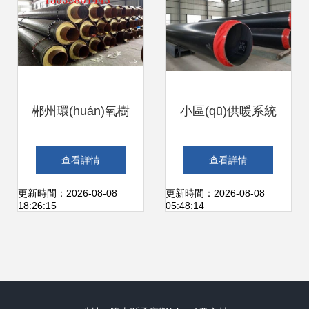
管道解決方案
郴州環(huán)氧樹
小區(qū)供暖系統
脂防腐鋼管廠家代
(tǒng)的守護(hù)者
查看詳情
查看詳情
理商與防腐保溫管
聚氨酯保溫鋼管與
更新時間：2026-08-08
更新時間：2026-08-08
18:26:15
05:48:14
道全解析
管件