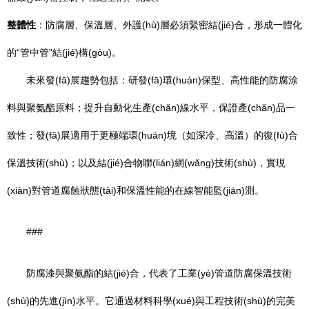
整體性
：防腐層、保溫層、外護(hù)層必須緊密結(jié)合，形成一體化
的“管中管”結(jié)構(gòu)。
未來發(fā)展趨勢包括：研發(fā)環(huán)保型、高性能的防腐涂
料與聚氨酯原料；提升自動化生產(chǎn)線水平，保證產(chǎn)品一
致性；發(fā)展適用于更極端環(huán)境（如深冷、高溫）的復(fù)合
保溫技術(shù)；以及結(jié)合物聯(lián)網(wǎng)技術(shù)，實現
(xiàn)對管道腐蝕狀態(tài)和保溫性能的在線智能監(jiān)測。
###
防腐漆與聚氨酯的結(jié)合，代表了工業(yè)管道防腐保溫技術
(shù)的先進(jìn)水平。它通過材料科學(xué)與工程技術(shù)的完美