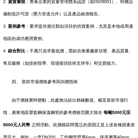
2.
資質審核
：查看企業的質量管理體系認證（如ISO9001）、特種設
備制造許可證（壓力管道元件）以及產品檢測報告。
3.
案例參考
：要求提供過往類似項目的供貨案例，尤其是本地或周邊
地區的成功應用實例。
4.
綜合對比
：不應只追求最低價，需綜合衡量廠家信譽、產品質量、
售后服務（如技術指導、現場接頭技術支持等）和交貨能力。
四、 當前市場價格參考與詢價指南
由于價格實時變動，此處無法給出精確數值。截至當前市場行
情，廣東地區塑套鋼保溫鋼管的參考價格范圍大致在
每噸5000元至
9000元人民幣
之間浮動。此價格區間寬泛的原因正是上述各種因素差
異巨大。例如，一套DN200，工作鋼管壁厚6mm，保溫層厚40mm，