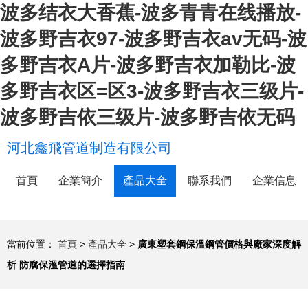
波多结衣大香蕉-波多青青在线播放-
波多野吉衣97-波多野吉衣av无码-波
多野吉衣A片-波多野吉衣加勒比-波
多野吉衣区=区3-波多野吉衣三级片-
波多野吉依三级片-波多野吉依无码
河北鑫飛管道制造有限公司
首頁
企業簡介
產品大全
聯系我們
企業信息
當前位置：
首頁
>
產品大全
>
廣東塑套鋼保溫鋼管價格與廠家深度解
析 防腐保溫管道的選擇指南