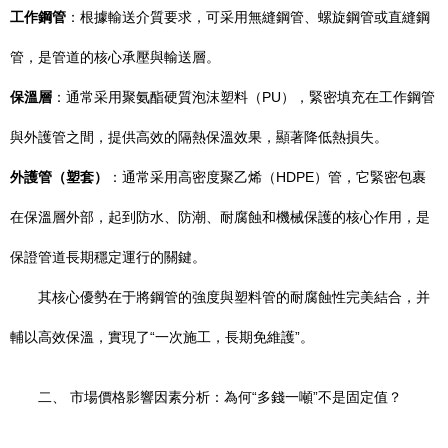
工作鋼管
：根據輸送介質要求，可采用無縫鋼管、螺旋鋼管或直縫鋼
管，是管道的核心承壓與輸送層。
保溫層
：通常采用聚氨酯硬質泡沫塑料（PU），緊密填充在工作鋼管
與外護管之間，提供高效的隔熱保溫效果，顯著降低熱損失。
外護管（塑套）
：通常采用高密度聚乙烯（HDPE）管，它緊密包裹
在保溫層外部，起到防水、防潮、耐腐蝕和機械保護的核心作用，是
保證管道長期穩定運行的關鍵。
其核心優勢在于將鋼管的強度與塑料管的耐腐蝕性完美結合，并
輔以高效保溫，實現了“一次施工，長期免維護”。
二、 市場價格影響因素分析：為何“多錢一噸”不是固定值？