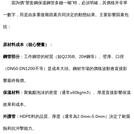
當詢價“塑套鋼保溫鋼管多錢一噸”時，必須明確，其價格并非單
一數字，而是由多重復雜因素共同決定的動態結果。主要影響因素包
括：
原材料成本（核心變量）
：
鋼管部分
：工作鋼管的材質（如Q235B、20#鋼等）、壁厚、口徑
（DN50-DN1200不等）是成本大頭。鋼材市場的價格波動會直接影
響最終報價。
保溫材料
：聚氨酯泡沫的密度（通常≥60kg/m3）、厚度直接影響保溫
效果和成本。
外護管
：HDPE料的品質、厚度（通常為2.0mm-5.0mm）決定了耐腐
蝕和抗沖擊能力。