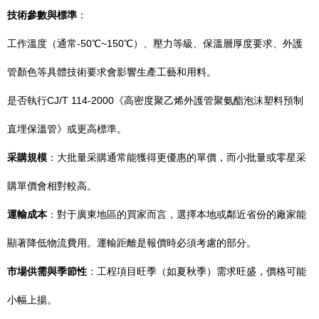
技術參數與標準
：
工作溫度（通常-50℃~150℃）、壓力等級、保溫層厚度要求、外護
管顏色等具體技術要求會影響生產工藝和用料。
是否執行CJ/T 114-2000《高密度聚乙烯外護管聚氨酯泡沫塑料預制
直埋保溫管》或更高標準。
采購規模
：大批量采購通常能獲得更優惠的單價，而小批量或零星采
購單價會相對較高。
運輸成本
：對于廣東地區的買家而言，選擇本地或鄰近省份的廠家能
顯著降低物流費用。運輸距離是報價時必須考慮的部分。
市場供需與季節性
：工程項目旺季（如夏秋季）需求旺盛，價格可能
小幅上揚。